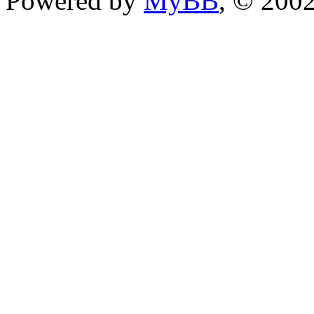
Powered by
MyBB
, © 200