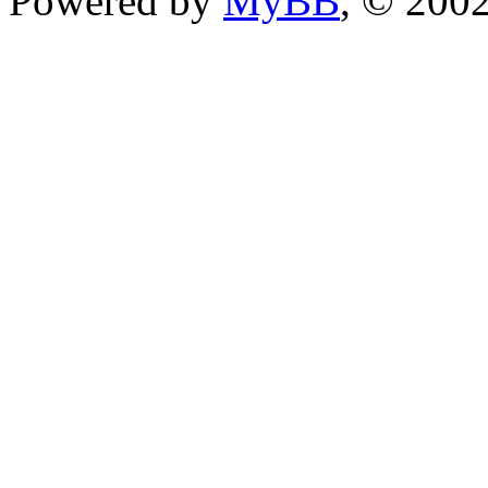
Powered by
MyBB
, © 200