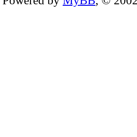
Powered by
MyBB
, © 200